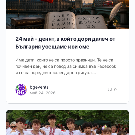
24 май – денят, в който дори далеч от
България усещаме кои сме
Има дати, които не са просто празници. Те не са
почивен ден, не са повод за снимка във Facebook
и не са поредният календарен ритуал.…
bgevents
0
май 24, 2026