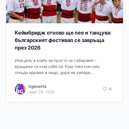
Кеймбридж отново ще пее и танцува:
българският фестивал се завръща
през 2026
Има дни, в които не просто се събираме –
връщаме се към себе си. Към това кои сме,
откъде идваме и защо, дори на хиляди…
bgevents
0
март 28, 2026